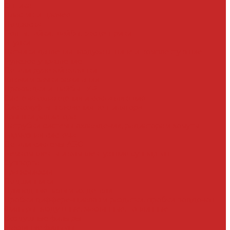
Оптика
Пластик и прочее
Подвеска
Болты, гайки, шайбы, эксцентрики
Втулки
Датчики давления воздуха в шине и комплектующие
Рулевое управление
Детали рулевой колонки
Ключи и замки зажигания
Прокладки и шайбы ГУР
Система охлаждения и составляющие
Вискомуфты включения вентилятора
Крышки радиатора
Патрубки системы охлаждения, радиатора и хомуты
Тормозная система
Детали системы АБС
Ремкомплекты и комплектующие суппортов
Суппорта
Трансмиссия
Подшипники
Приводные валы и их детали
Пробки дифференциалов и раздатки, пробки поддонов
Фильтры воздушные, маслянные, топливные
Воздушные фильтры
Масляные фильтры