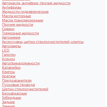
Автомасла, антифриз, прочие жидкости
Антифризы
Жидкости гидравлические
Масла моторные
Масла трансмисионные
Прочие жидкости
Смазки
Тормозные жидкости
Автохимия
Аксессуары, щетки стеклоочистителей, клипсы
Автолампы
LED
Галоген
Ксенон
Автопринадлежности
Батарейки
Клипсы
Крепеж
Предохранители
Пусковые провода
Щетки стеклоочистителей
Бескаркасные
Гибридные
Задние
Зимние