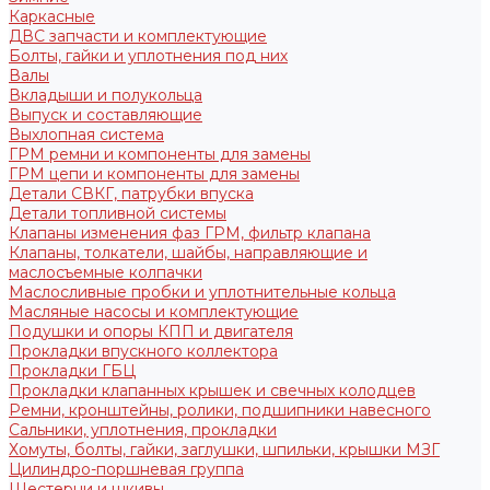
Каркасные
ДВС запчасти и комплектующие
Болты, гайки и уплотнения под них
Валы
Вкладыши и полукольца
Выпуск и составляющие
Выхлопная система
ГРМ ремни и компоненты для замены
ГРМ цепи и компоненты для замены
Детали СВКГ, патрубки впуска
Детали топливной системы
Клапаны изменения фаз ГРМ, фильтр клапана
Клапаны, толкатели, шайбы, направляющие и
маслосъемные колпачки
Маслосливные пробки и уплотнительные кольца
Масляные насосы и комплектующие
Подушки и опоры КПП и двигателя
Прокладки впускного коллектора
Прокладки ГБЦ
Прокладки клапанных крышек и свечных колодцев
Ремни, кронштейны, ролики, подшипники навесного
Сальники, уплотнения, прокладки
Хомуты, болты, гайки, заглушки, шпильки, крышки МЗГ
Цилиндро-поршневая группа
Шестерни и шкивы