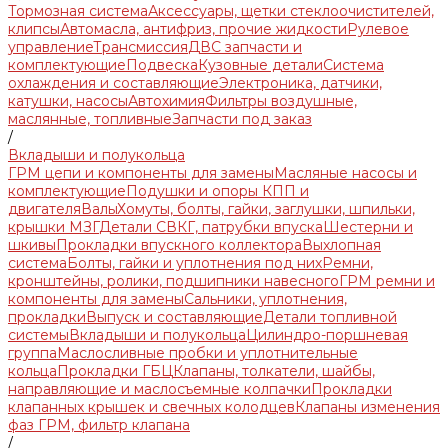
Тормозная система
Аксессуары, щетки стеклоочистителей,
клипсы
Автомасла, антифриз, прочие жидкости
Рулевое
управление
Трансмиссия
ДВС запчасти и
комплектующие
Подвеска
Кузовные детали
Система
охлаждения и составляющие
Электроника, датчики,
катушки, насосы
Автохимия
Фильтры воздушные,
маслянные, топливные
Запчасти под заказ
/
Вкладыши и полукольца
ГРМ цепи и компоненты для замены
Масляные насосы и
комплектующие
Подушки и опоры КПП и
двигателя
Валы
Хомуты, болты, гайки, заглушки, шпильки,
крышки МЗГ
Детали СВКГ, патрубки впуска
Шестерни и
шкивы
Прокладки впускного коллектора
Выхлопная
система
Болты, гайки и уплотнения под них
Ремни,
кронштейны, ролики, подшипники навесного
ГРМ ремни и
компоненты для замены
Сальники, уплотнения,
прокладки
Выпуск и составляющие
Детали топливной
системы
Вкладыши и полукольца
Цилиндро-поршневая
группа
Маслосливные пробки и уплотнительные
кольца
Прокладки ГБЦ
Клапаны, толкатели, шайбы,
направляющие и маслосъемные колпачки
Прокладки
клапанных крышек и свечных колодцев
Клапаны изменения
фаз ГРМ, фильтр клапана
/