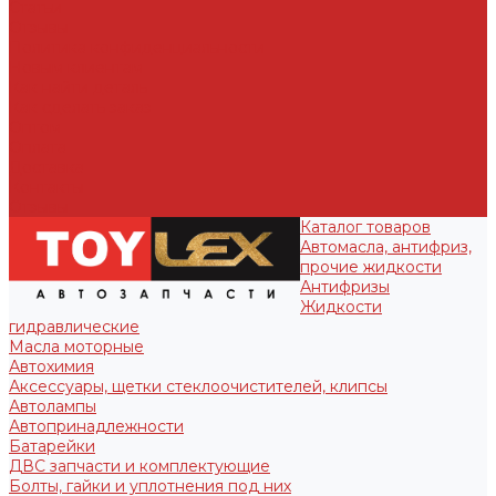
Статьи
Отзывы
Политика конфиденциальности
Новым клиентам
Как найти деталь
Как сделать заказ
Оптом
Оплата
Доставка
Контакты
Отзывы
Каталог товаров
Автомасла, антифриз,
прочие жидкости
Антифризы
Жидкости
гидравлические
Масла моторные
Автохимия
Аксессуары, щетки стеклоочистителей, клипсы
Автолампы
Автопринадлежности
Батарейки
ДВС запчасти и комплектующие
Болты, гайки и уплотнения под них