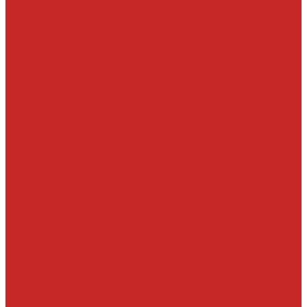
Рейки, тяги, наконечники, пыльники
Ремкомплекты
Сальники и втулки рулевой рейки
Шланги, патрубки ГУР
Система охлаждения и составляющие
Вискомуфты включения вентилятора
Крышки радиатора
Патрубки системы охлаждения, радиатора и хомуты
Помпы и прокладки
Прокладки, уплотнительные кольца, штуцера
Радиаторы, вентиляторы и крышки радиатора
Термостаты и корпусы термостатов
Тормозная система
Детали системы АБС
Ремкомплекты и комплектующие суппортов
Суппорта
Тормозные диски
Тормозные колодки
Тормозные шланги, цилиндры и комплектующие
Трансмиссия
Подшипники
Приводные валы и их детали
Пробки дифференциалов и раздатки, пробки поддонов
Прокладки, шланги и сальники КПП и дифференциалов
Прочее