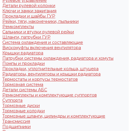
Рулевое управление
Детали рулевой колонки
Ключи и замки зажигания
Прокладки и шайбы ГУР
Рейки, тяги, наконечники, пыльники
Ремкомплекты
Сальники и втулки рулевой рейки
Шланги, патрубки ГУР
Система охлаждения и составляющие
Вискомуфты включения вентилятора
Крышки радиатора
Патрубки системы охлаждения, радиатора и хомуты
Помпы и прокладки
Прокладки, уплотнительные кольца, штуцера
Радиаторы, вентиляторы и крышки радиатора
Термостаты и корпусы термостатов
Тормозная система
Детали системы АБС
Ремкомплекты и комплектующие суппортов
Суппорта
Тормозные диски
Тормозные колодки
Тормозные шланги, цилиндры и комплектующие
Трансмиссия
Подшипники