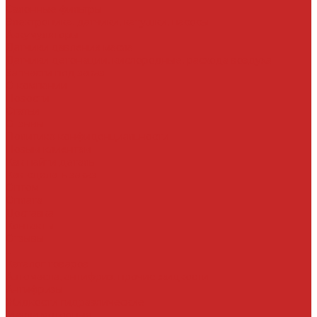
Салонные фильтры
Электроника, датчики, катушки, насосы
Аккумуляторы
Датчики давления масла
Датчики детонации, кислородные, расхода воздуха
Запчасти под заказ
О компании
Новости
Статьи
Отзывы
Политика конфиденциальности
Новым клиентам
Как найти деталь
Как сделать заказ
Оптом
Оплата
Доставка
Контакты
Отзывы
...
Каталог товаров
Автомасла, антифриз, прочие жидкости
Антифризы
Жидкости гидравлические
Масла моторные