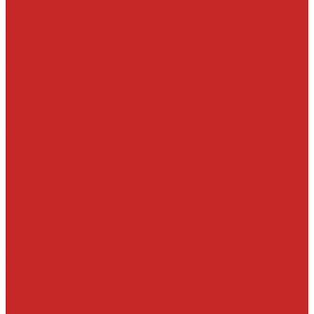
Масла трансмисионные
Прочие жидкости
Смазки
Тормозные жидкости
Автохимия
Аксессуары, щетки стеклоочистителей, клипсы
Автолампы
LED
Галоген
Ксенон
Автопринадлежности
Батарейки
Клипсы
Крепеж
Предохранители
Пусковые провода
Щетки стеклоочистителей
Бескаркасные
Гибридные
Задние
Зимние
Каркасные
ДВС запчасти и комплектующие
Болты, гайки и уплотнения под них
Валы