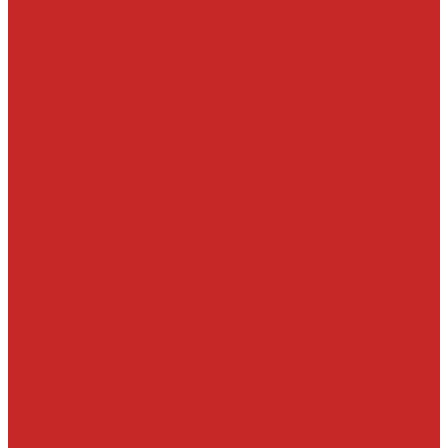
Вкладыши и полукольца
Выпуск и составляющие
Выхлопная система
ГРМ ремни и компоненты для замены
ГРМ цепи и компоненты для замены
Детали СВКГ, патрубки впуска
Детали топливной системы
Клапаны изменения фаз ГРМ, фильтр клапана
Клапаны, толкатели, шайбы, направляющие и
маслосъемные колпачки
Маслосливные пробки и уплотнительные кольца
Масляные насосы и комплектующие
Подушки и опоры КПП и двигателя
Прокладки впускного коллектора
Прокладки ГБЦ
Прокладки клапанных крышек и свечных колодцев
Ремни, кронштейны, ролики, подшипники навесного
Сальники, уплотнения, прокладки
Хомуты, болты, гайки, заглушки, шпильки, крышки МЗГ
Цилиндро-поршневая группа
Шестерни и шкивы
Кузовные детали
Железо
Оптика