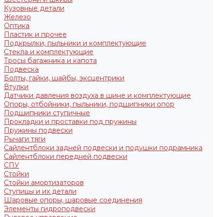
Кузовные детали
Железо
Оптика
Пластик и прочее
Подкрылки, пыльники и комплектующие
Стекла и комплектующие
Тросы багажника и капота
Подвеска
Болты, гайки, шайбы, эксцентрики
Втулки
Датчики давления воздуха в шине и комплектующие
Опоры, отбойники, пыльники, подшипники опор
Подшипники ступичные
Прокладки и проставки под пружины
Пружины подвески
Рычаги тяги
Сайлентблоки задней подвески и подушки подрамника
Сайлентблоки передней подвески
СПУ
Стойки
Стойки амортизаторов
Ступицы и их детали
Шаровые опоры, шаровые соединения
Элементы гидроподвески