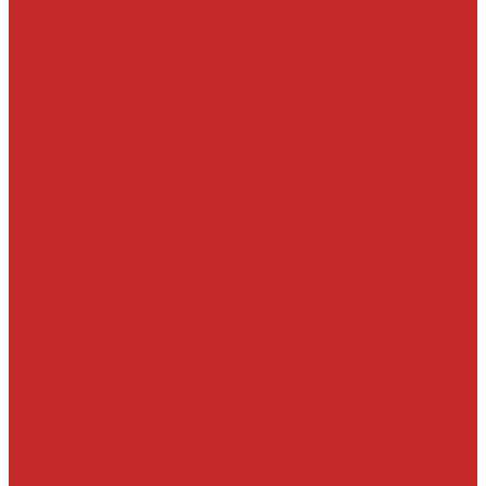
Сальники и уплотнения
Стопорные кольца
Элементы сцепления
Фильтры воздушные, маслянные, топливные
Воздушные фильтры
Масляные фильтры
Салонные фильтры
Топливные фильтры
Фильтры АКПП
Фильтры гидро и пневмо систем
Электроника, датчики, катушки, насосы
Аккумуляторы
Датчики давления масла
Датчики детонации, кислородные, расхода воздуха
Датчики положения распредвала и коленвала
Детали системы зажигания
Детали стартера, генератора
Катушки зажигания
Кнопки
Лампы, патроны под лампы
Отопление и кондиционирование воздуха
Свечи
Запчасти под заказ
О компании
Новости