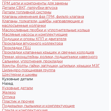
ГРМ цепи и компоненты для замены
Детали СВКГ, патрубки впуска
Детали топливной системы
Клапаны изменения фаз ГРМ, фильтр клапана
Клапаны, толкатели, шайбы, направляющие и
маслосъемные колпачки
Маслосливные пробки и уплотнительные кольца
Масляные насосы и комплектующие
Подушки и опоры КПП и двигателя
Прокладки впускного коллектора
Прокладки ГБЦ
Прокладки клапанных крышек и свечных колодцев
Ремни, кронштейны, ролики, подшипники навесного
Сальники, уплотнения, прокладки
Хомуты, болты, гайки, заглушки, шпильки, крышки МЗГ
Цилиндро-поршневая группа
Шестерни и шкивы
Кузовные детали
Назад
Кузовные детали
Железо
Оптика
Пластик и прочее
Подкрылки, пыльники и комплектующие
Стекла и комплектующие