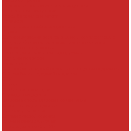
Пластик и прочее
Подкрылки, пыльники и комплектующие
Стекла и комплектующие
Тросы багажника и капота
Подвеска
Болты, гайки, шайбы, эксцентрики
Втулки
Датчики давления воздуха в шине и комплектующие
Опоры, отбойники, пыльники, подшипники опор
Подшипники ступичные
Прокладки и проставки под пружины
Пружины подвески
Рычаги тяги
Сайлентблоки задней подвески и подушки подрамника
Сайлентблоки передней подвески
СПУ
Стойки
Стойки амортизаторов
Ступицы и их детали
Шаровые опоры, шаровые соединения
Элементы гидроподвески
Рулевое управление
Детали рулевой колонки
Ключи и замки зажигания
Прокладки и шайбы ГУР