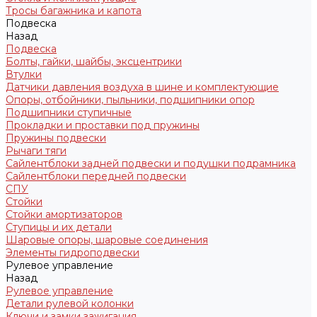
Тросы багажника и капота
Подвеска
Назад
Подвеска
Болты, гайки, шайбы, эксцентрики
Втулки
Датчики давления воздуха в шине и комплектующие
Опоры, отбойники, пыльники, подшипники опор
Подшипники ступичные
Прокладки и проставки под пружины
Пружины подвески
Рычаги тяги
Сайлентблоки задней подвески и подушки подрамника
Сайлентблоки передней подвески
СПУ
Стойки
Стойки амортизаторов
Ступицы и их детали
Шаровые опоры, шаровые соединения
Элементы гидроподвески
Рулевое управление
Назад
Рулевое управление
Детали рулевой колонки
Ключи и замки зажигания