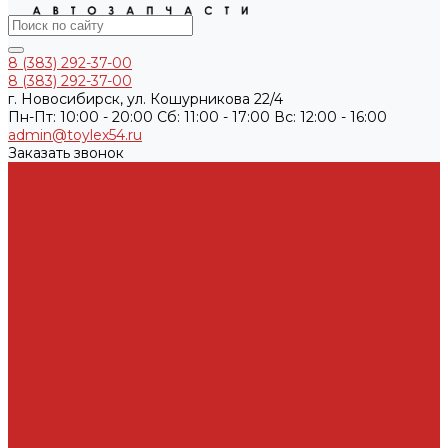
8 (383) 292-37-00
8 (383) 292-37-00
г. Новосибирск, ул. Кошурникова 22/4
Пн-Пт: 10:00 - 20:00 Cб: 11:00 - 17:00 Вс: 12:00 - 16:00
admin@toylex54.ru
Заказать звонок
Каталог товаров
Автомасла, антифриз, прочие жидкости
Антифризы
Жидкости гидравлические
Масла моторные
Автохимия
Аксессуары, щетки стеклоочистителей, клипсы
Автолампы
Автопринадлежности
Батарейки
ДВС запчасти и комплектующие
Болты, гайки и уплотнения под них
Валы
Вкладыши и полукольца
Кузовные детали
Железо