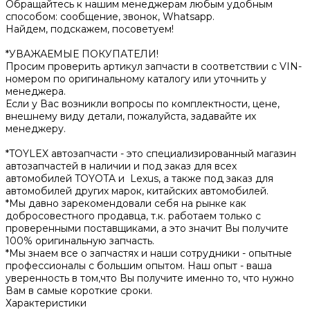
Обращайтесь к нашим менеджерам любым удобным
способом: сообщение, звонок, Whatsapp.
Найдем, подскажем, посоветуем!
*УВАЖАЕМЫЕ ПОКУПАТЕЛИ!
Просим проверить артикул запчасти в соответствии с VIN-
номером по оригинальному каталогу или уточнить у
менеджера.
Если у Вас возникли вопросы по комплектности, цене,
внешнему виду детали, пожалуйста, задавайте их
менеджеру.
*TOYLEX автозапчасти - это специализированный магазин
автозапчастей в наличии и под заказ для всех
автомобилей TOYOTA и Lexus, а также под заказ для
автомобилей других марок, китайских автомобилей.
*Мы давно зарекомендовали себя на рынке как
добросовестного продавца, т.к. работаем только с
проверенными поставщиками, а это значит Вы получите
100% оригинальную запчасть.
*Мы знaем всe о зaпчaстяx и наши сотрудники - опытные
профессионалы с большим опытом. Наш опыт - вашa
уверeнноcть в том,что Вы получите именно то, что нужно
Вам в самые короткие сроки.
Характеристики