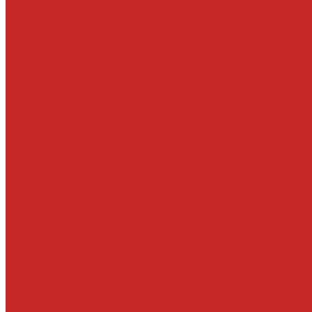
Автохимия
Аксессуары, щетки стеклоочистителей, клипсы
Автолампы
LED
Галоген
Ксенон
Автопринадлежности
Батарейки
Клипсы
Крепеж
Предохранители
Пусковые провода
Щетки стеклоочистителей
Бескаркасные
Гибридные
Задние
Зимние
Каркасные
ДВС запчасти и комплектующие
Болты, гайки и уплотнения под них
Валы
Вкладыши и полукольца
Выпуск и составляющие
Выхлопная система
ГРМ ремни и компоненты для замены