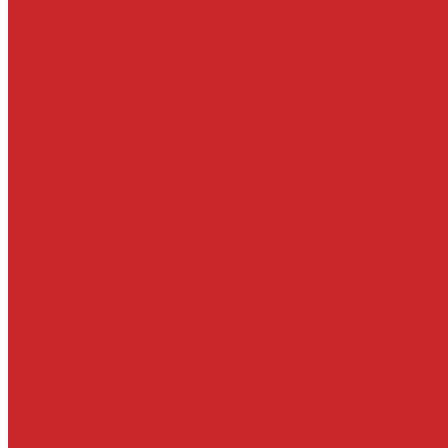
ГРМ цепи и компоненты для замены
Детали СВКГ, патрубки впуска
Детали топливной системы
Клапаны изменения фаз ГРМ, фильтр клапана
Клапаны, толкатели, шайбы, направляющие и маслосъемные
Маслосливные пробки и уплотнительные кольца
Масляные насосы и комплектующие
Подушки и опоры КПП и двигателя
Прокладки впускного коллектора
Прокладки ГБЦ
Прокладки клапанных крышек и свечных колодцев
Ремни, кронштейны, ролики, подшипники навесного
Сальники, уплотнения, прокладки
Хомуты, болты, гайки, заглушки, шпильки, крышки МЗГ
Цилиндро-поршневая группа
Шестерни и шкивы
Кузовные детали
Железо
Оптика
Пластик и прочее
Подкрылки, пыльники и комплектующие
Стекла и комплектующие
Тросы багажника и капота
Подвеска
Болты, гайки, шайбы, эксцентрики