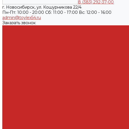
8 (383) 292-37-00
г. Новосибирск, ул. Кошурникова 22/4
Пн-Пт: 10:00 - 20:00 Cб: 11:00 - 17:00 Вс: 12:00 - 16:00
admin@toylex54.ru
Заказать звонок
Каталог товаров
Автомасла, антифриз, прочие жидкости
Антифризы
Жидкости гидравлические
Масла моторные
Автохимия
Аксессуары, щетки стеклоочистителей, клипсы
Автолампы
Автопринадлежности
Батарейки
ДВС запчасти и комплектующие
Болты, гайки и уплотнения под них
Валы
Вкладыши и полукольца
Кузовные детали
Железо
Оптика
Пластик и прочее
Подвеска
Болты, гайки, шайбы, эксцентрики