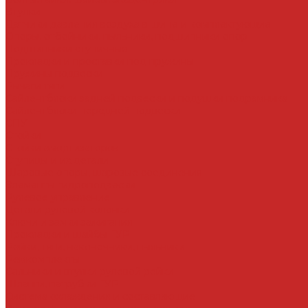
Втулки
Датчики давления воздуха в шине и комплектующие
Опоры, отбойники, пыльники, подшипники опор
Подшипники ступичные
Прокладки и проставки под пружины
Пружины подвески
Рычаги тяги
Сайлентблоки задней подвески и подушки подрамника
Сайлентблоки передней подвески
СПУ
Стойки
Стойки амортизаторов
Ступицы и их детали
Шаровые опоры, шаровые соединения
Элементы гидроподвески
Рулевое управление
Детали рулевой колонки
Ключи и замки зажигания
Прокладки и шайбы ГУР
Рейки, тяги, наконечники, пыльники
Ремкомплекты
Сальники и втулки рулевой рейки
Шланги, патрубки ГУР
Система охлаждения и составляющие