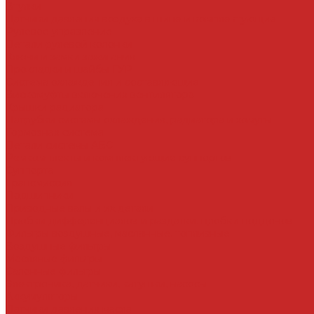
Втулки
Датчики давления воздуха в шине и комплектующие
Рулевое управление
Детали рулевой колонки
Ключи и замки зажигания
Прокладки и шайбы ГУР
Система охлаждения и составляющие
Вискомуфты включения вентилятора
Крышки радиатора
Патрубки системы охлаждения, радиатора и хомуты
Тормозная система
Детали системы АБС
Ремкомплекты и комплектующие суппортов
Суппорта
Трансмиссия
Подшипники
Приводные валы и их детали
Пробки дифференциалов и раздатки, пробки поддонов
Фильтры воздушные, маслянные, топливные
Воздушные фильтры
Масляные фильтры
Салонные фильтры
Электроника, датчики, катушки, насосы
Аккумуляторы
Датчики давления масла