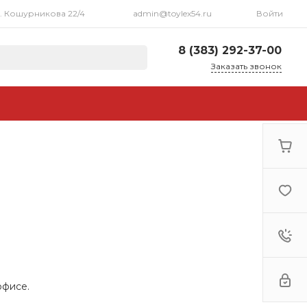
л. Кошурникова 22/4
admin@toylex54.ru
Войти
8 (383) 292-37-00
Заказать звонок
8 (383) 292-37-00
г. Новосибирск, ул.
Кошурникова 22/4
Пн-Пт: 10:00 - 20:00 Cб:
11:00 - 17:00 Вс: 12:00 -
16:00
admin@toylex54.ru
офисе.