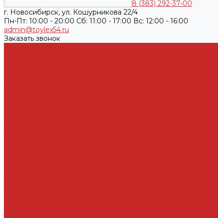
8 (383) 292-37-00
г. Новосибирск, ул. Кошурникова 22/4
Пн-Пт: 10:00 - 20:00 Cб: 11:00 - 17:00 Вс: 12:00 - 16:00
admin@toylex54.ru
Заказать звонок
Каталог товаров
Автомасла, антифриз, прочие жидкости
Антифризы
Жидкости гидравлические
Масла моторные
Автохимия
Аксессуары, щетки стеклоочистителей, клипсы
Автолампы
Автопринадлежности
Батарейки
ДВС запчасти и комплектующие
Болты, гайки и уплотнения под них
Валы
Вкладыши и полукольца
Кузовные детали
Железо
Оптика
Пластик и прочее
Подвеска
Болты, гайки, шайбы, эксцентрики