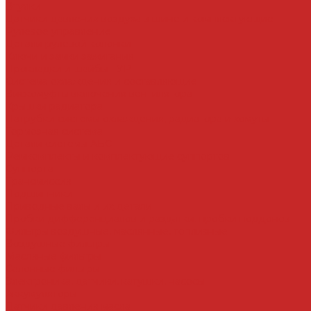
Втулки
Датчики давления воздуха в шине и комплектующие
Рулевое управление
Детали рулевой колонки
Ключи и замки зажигания
Прокладки и шайбы ГУР
Система охлаждения и составляющие
Вискомуфты включения вентилятора
Крышки радиатора
Патрубки системы охлаждения, радиатора и хомуты
Тормозная система
Детали системы АБС
Ремкомплекты и комплектующие суппортов
Суппорта
Трансмиссия
Подшипники
Приводные валы и их детали
Пробки дифференциалов и раздатки, пробки поддонов
Фильтры воздушные, маслянные, топливные
Воздушные фильтры
Масляные фильтры
Салонные фильтры
Электроника, датчики, катушки, насосы
Аккумуляторы
Датчики давления масла