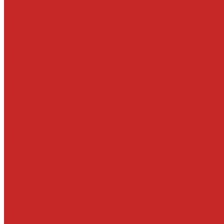
Датчики детонации, кислородные, расхода воздуха
Запчасти под заказ
О компании
Новости
Статьи
Отзывы
Политика конфиденциальности
Новым клиентам
Как найти деталь
Как сделать заказ
Оптом
Оплата
Доставка
Контакты
Отзывы
...
Каталог товаров
Автомасла, антифриз, прочие жидкости
Антифризы
Жидкости гидравлические
Масла моторные
Масла трансмисионные
Прочие жидкости
Смазки
Тормозные жидкости