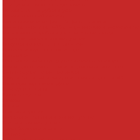
ГРМ цепи и компоненты для замены
Детали СВКГ, патрубки впуска
Детали топливной системы
Клапаны изменения фаз ГРМ, фильтр клапана
Клапаны, толкатели, шайбы, направляющие и маслосъемные
Маслосливные пробки и уплотнительные кольца
Масляные насосы и комплектующие
Подушки и опоры КПП и двигателя
Прокладки впускного коллектора
Прокладки ГБЦ
Прокладки клапанных крышек и свечных колодцев
Ремни, кронштейны, ролики, подшипники навесного
Сальники, уплотнения, прокладки
Хомуты, болты, гайки, заглушки, шпильки, крышки МЗГ
Цилиндро-поршневая группа
Шестерни и шкивы
Кузовные детали
Железо
Оптика
Пластик и прочее
Подкрылки, пыльники и комплектующие
Стекла и комплектующие
Тросы багажника и капота
Подвеска
Болты, гайки, шайбы, эксцентрики