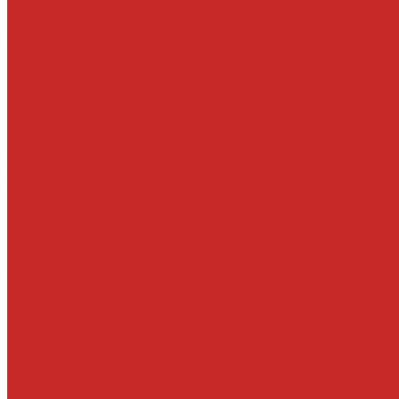
Втулки
Датчики давления воздуха в шине и комплектующие
Опоры, отбойники, пыльники, подшипники опор
Подшипники ступичные
Прокладки и проставки под пружины
Пружины подвески
Рычаги тяги
Сайлентблоки задней подвески и подушки подрамника
Сайлентблоки передней подвески
СПУ
Стойки
Стойки амортизаторов
Ступицы и их детали
Шаровые опоры, шаровые соединения
Элементы гидроподвески
Рулевое управление
Детали рулевой колонки
Ключи и замки зажигания
Прокладки и шайбы ГУР
Рейки, тяги, наконечники, пыльники
Ремкомплекты
Сальники и втулки рулевой рейки
Шланги, патрубки ГУР
Система охлаждения и составляющие