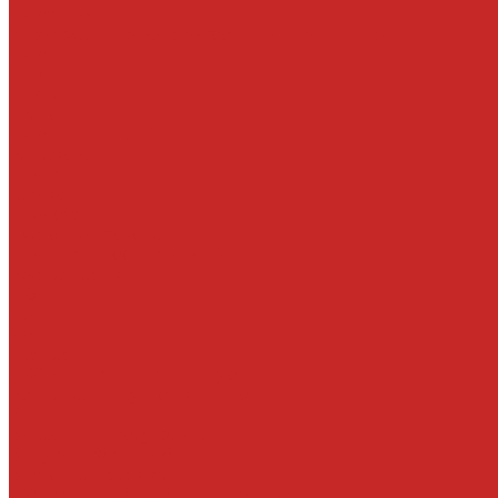
Автохимия
Аксессуары, щетки стеклоочистителей, клипсы
Автолампы
LED
Галоген
Ксенон
Автопринадлежности
Батарейки
Клипсы
Крепеж
Предохранители
Пусковые провода
Щетки стеклоочистителей
Бескаркасные
Гибридные
Задние
Зимние
Каркасные
ДВС запчасти и комплектующие
Болты, гайки и уплотнения под них
Валы
Вкладыши и полукольца
Выпуск и составляющие
Выхлопная система
ГРМ ремни и компоненты для замены