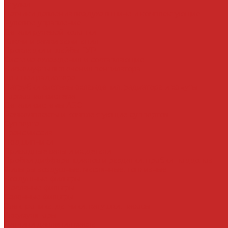
Втулки
Датчики давления воздуха в шине и комплектующие
Рулевое управление
Детали рулевой колонки
Ключи и замки зажигания
Прокладки и шайбы ГУР
Система охлаждения и составляющие
Вискомуфты включения вентилятора
Крышки радиатора
Патрубки системы охлаждения, радиатора и хомуты
Тормозная система
Детали системы АБС
Ремкомплекты и комплектующие суппортов
Суппорта
Трансмиссия
Подшипники
Приводные валы и их детали
Пробки дифференциалов и раздатки, пробки поддонов
Фильтры воздушные, маслянные, топливные
Воздушные фильтры
Масляные фильтры
Салонные фильтры
Электроника, датчики, катушки, насосы
Аккумуляторы
Датчики давления масла