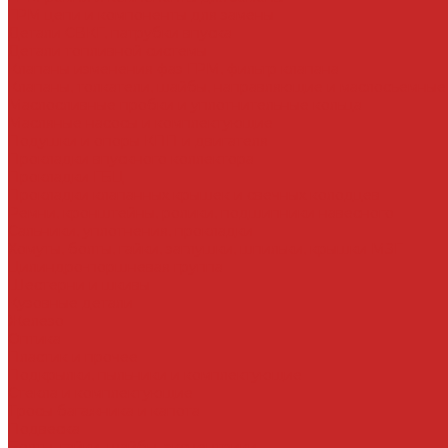
ГРМ цепи и компоненты для замены
Детали СВКГ, патрубки впуска
Детали топливной системы
Клапаны изменения фаз ГРМ, фильтр клапана
Клапаны, толкатели, шайбы, направляющие и маслосъемные
Маслосливные пробки и уплотнительные кольца
Масляные насосы и комплектующие
Подушки и опоры КПП и двигателя
Прокладки впускного коллектора
Прокладки ГБЦ
Прокладки клапанных крышек и свечных колодцев
Ремни, кронштейны, ролики, подшипники навесного
Сальники, уплотнения, прокладки
Хомуты, болты, гайки, заглушки, шпильки, крышки МЗГ
Цилиндро-поршневая группа
Шестерни и шкивы
Кузовные детали
Железо
Оптика
Пластик и прочее
Подкрылки, пыльники и комплектующие
Стекла и комплектующие
Тросы багажника и капота
Подвеска
Болты, гайки, шайбы, эксцентрики