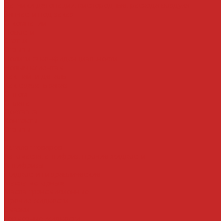
Датчики детонации, кислородные, расхода воздуха
Запчасти под заказ
О компании
Новости
Статьи
Отзывы
Политика конфиденциальности
Новым клиентам
Как найти деталь
Как сделать заказ
Оптом
Оплата
Доставка
Контакты
Отзывы
...
Каталог товаров
Автомасла, антифриз, прочие жидкости
Антифризы
Жидкости гидравлические
Масла моторные
Масла трансмисионные
Прочие жидкости
Смазки
Тормозные жидкости