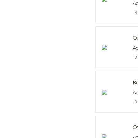
А
В
О
Ар
В
К
А
В
О
Ар