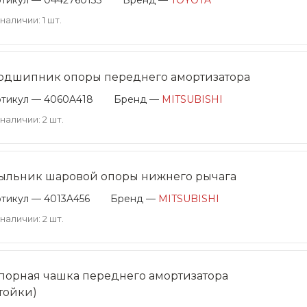
тикул — 0442760133
Бренд —
TOYOTA
 наличии: 1 шт.
одшипник опоры переднего амортизатора
тикул — 4060A418
Бренд —
MITSUBISHI
 наличии: 2 шт.
ыльник шаровой опоры нижнего рычага
тикул — 4013A456
Бренд —
MITSUBISHI
 наличии: 2 шт.
порная чашка переднего амортизатора
стойки)