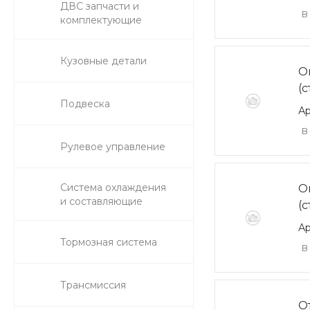
ДВС запчасти и
В
комплектующие
Кузовные детали
О
(
Подвеска
А
В
Рулевое управление
Система охлаждения
О
и составляющие
(
Ар
Тормозная система
В
Трансмиссия
О