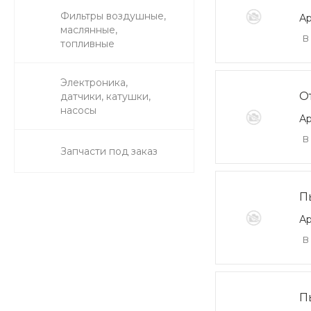
Фильтры воздушные,
Ар
маслянные,
В
топливные
Электроника,
О
датчики, катушки,
насосы
Ар
В
Запчасти под заказ
П
Ар
В
П