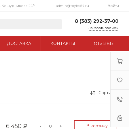
л. Кошурникова 22/4
admin@toylex54.ru
Войти
8 (383) 292-37-00
Заказать звонок
8 (383) 292-37-00
ДОСТАВКА
КОНТАКТЫ
ОТЗЫВЫ
г. Новосибирск, ул.
Кошурникова 22/4
Пн-Пт: 10:00 - 20:00 Cб:
11:00 - 17:00 Вс: 12:00 -
16:00
admin@toylex54.ru
Сортировка
6 450 ₽
В корзину
-
+