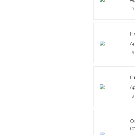
Ар
В
П
Ар
В
П
Ар
В
О
(