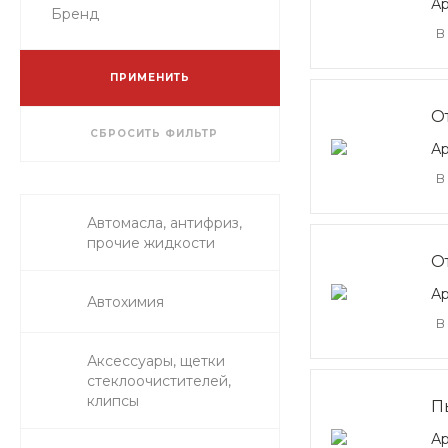
А
Бренд
В
ПРИМЕНИТЬ
О
СБРОСИТЬ ФИЛЬТР
Ар
В
Автомасла, антифриз,
прочие жидкости
О
Ар
Автохимия
В
Аксессуары, щетки
стеклоочистителей,
клипсы
П
Ар