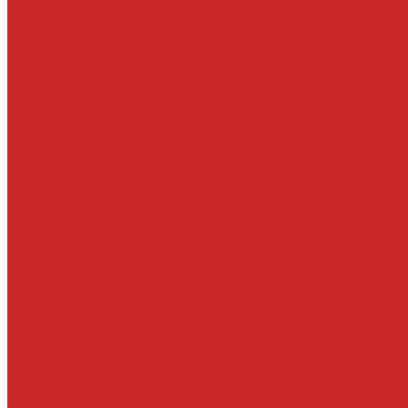
Датчики детонации, кислородные, расхода воздуха
Запчасти под заказ
О компании
Новости
Статьи
Отзывы
Политика конфиденциальности
Новым клиентам
Как найти деталь
Как сделать заказ
Оптом
Оплата
Доставка
Контакты
Отзывы
...
Каталог товаров
Автомасла, антифриз, прочие жидкости
Антифризы
Жидкости гидравлические
Масла моторные
Масла трансмисионные
Прочие жидкости
Смазки
Тормозные жидкости