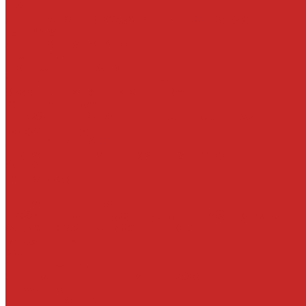
Втулки
Датчики давления воздуха в шине и комплектующие
Рулевое управление
Детали рулевой колонки
Ключи и замки зажигания
Прокладки и шайбы ГУР
Система охлаждения и составляющие
Вискомуфты включения вентилятора
Крышки радиатора
Патрубки системы охлаждения, радиатора и хомуты
Тормозная система
Детали системы АБС
Ремкомплекты и комплектующие суппортов
Суппорта
Трансмиссия
Подшипники
Приводные валы и их детали
Пробки дифференциалов и раздатки, пробки поддонов
Фильтры воздушные, маслянные, топливные
Воздушные фильтры
Масляные фильтры
Салонные фильтры
Электроника, датчики, катушки, насосы
Аккумуляторы
Датчики давления масла