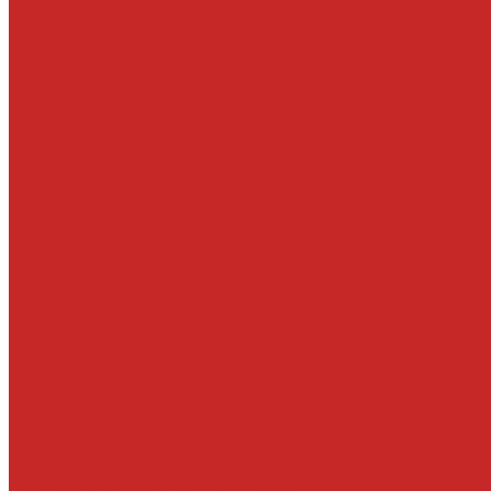
Автохимия
Аксессуары, щетки стеклоочистителей, клипсы
Автолампы
LED
Галоген
Ксенон
Автопринадлежности
Батарейки
Клипсы
Крепеж
Предохранители
Пусковые провода
Щетки стеклоочистителей
Бескаркасные
Гибридные
Задние
Зимние
Каркасные
ДВС запчасти и комплектующие
Болты, гайки и уплотнения под них
Валы
Вкладыши и полукольца
Выпуск и составляющие
Выхлопная система
ГРМ ремни и компоненты для замены