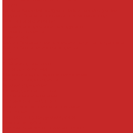
Втулки
Датчики давления воздуха в шине и комплектующие
Опоры, отбойники, пыльники, подшипники опор
Подшипники ступичные
Прокладки и проставки под пружины
Пружины подвески
Рычаги тяги
Сайлентблоки задней подвески и подушки подрамника
Сайлентблоки передней подвески
СПУ
Стойки
Стойки амортизаторов
Ступицы и их детали
Шаровые опоры, шаровые соединения
Элементы гидроподвески
Рулевое управление
Детали рулевой колонки
Ключи и замки зажигания
Прокладки и шайбы ГУР
Рейки, тяги, наконечники, пыльники
Ремкомплекты
Сальники и втулки рулевой рейки
Шланги, патрубки ГУР
Система охлаждения и составляющие