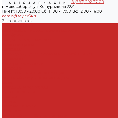
8 (383) 292-37-00
г. Новосибирск, ул. Кошурникова 22/4
Пн-Пт: 10:00 - 20:00 Cб: 11:00 - 17:00 Вс: 12:00 - 16:00
admin@toylex54.ru
Заказать звонок
Каталог товаров
Автомасла, антифриз, прочие жидкости
Антифризы
Жидкости гидравлические
Масла моторные
Автохимия
Аксессуары, щетки стеклоочистителей, клипсы
Автолампы
Автопринадлежности
Батарейки
ДВС запчасти и комплектующие
Болты, гайки и уплотнения под них
Валы
Вкладыши и полукольца
Кузовные детали
Железо
Оптика
Пластик и прочее
Подвеска
Болты, гайки, шайбы, эксцентрики