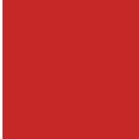
ГРМ цепи и компоненты для замены
Детали СВКГ, патрубки впуска
Детали топливной системы
Клапаны изменения фаз ГРМ, фильтр клапана
Клапаны, толкатели, шайбы, направляющие и маслосъемные
Маслосливные пробки и уплотнительные кольца
Масляные насосы и комплектующие
Подушки и опоры КПП и двигателя
Прокладки впускного коллектора
Прокладки ГБЦ
Прокладки клапанных крышек и свечных колодцев
Ремни, кронштейны, ролики, подшипники навесного
Сальники, уплотнения, прокладки
Хомуты, болты, гайки, заглушки, шпильки, крышки МЗГ
Цилиндро-поршневая группа
Шестерни и шкивы
Кузовные детали
Железо
Оптика
Пластик и прочее
Подкрылки, пыльники и комплектующие
Стекла и комплектующие
Тросы багажника и капота
Подвеска
Болты, гайки, шайбы, эксцентрики