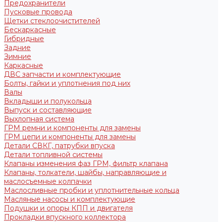
Предохранители
Пусковые провода
Щетки стеклоочистителей
Бескаркасные
Гибридные
Задние
Зимние
Каркасные
ДВС запчасти и комплектующие
Болты, гайки и уплотнения под них
Валы
Вкладыши и полукольца
Выпуск и составляющие
Выхлопная система
ГРМ ремни и компоненты для замены
ГРМ цепи и компоненты для замены
Детали СВКГ, патрубки впуска
Детали топливной системы
Клапаны изменения фаз ГРМ, фильтр клапана
Клапаны, толкатели, шайбы, направляющие и
маслосъемные колпачки
Маслосливные пробки и уплотнительные кольца
Масляные насосы и комплектующие
Подушки и опоры КПП и двигателя
Прокладки впускного коллектора