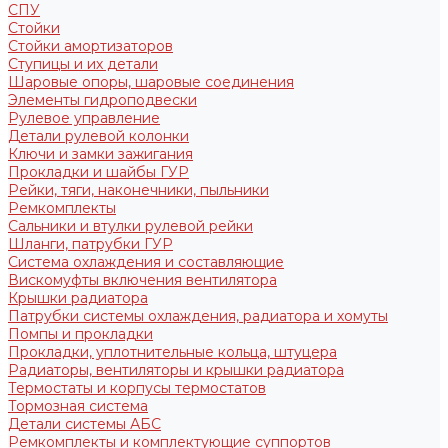
СПУ
Стойки
Стойки амортизаторов
Ступицы и их детали
Шаровые опоры, шаровые соединения
Элементы гидроподвески
Рулевое управление
Детали рулевой колонки
Ключи и замки зажигания
Прокладки и шайбы ГУР
Рейки, тяги, наконечники, пыльники
Ремкомплекты
Сальники и втулки рулевой рейки
Шланги, патрубки ГУР
Система охлаждения и составляющие
Вискомуфты включения вентилятора
Крышки радиатора
Патрубки системы охлаждения, радиатора и хомуты
Помпы и прокладки
Прокладки, уплотнительные кольца, штуцера
Радиаторы, вентиляторы и крышки радиатора
Термостаты и корпусы термостатов
Тормозная система
Детали системы АБС
Ремкомплекты и комплектующие суппортов