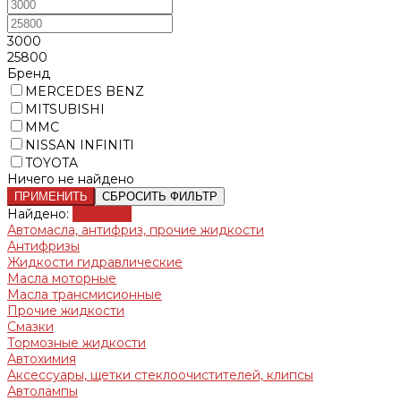
3000
25800
Бренд
MERCEDES BENZ
MITSUBISHI
MMC
NISSAN INFINITI
TOYOTA
Ничего не найдено
ПРИМЕНИТЬ
СБРОСИТЬ ФИЛЬТР
Найдено:
Показать
Автомасла, антифриз, прочие жидкости
Антифризы
Жидкости гидравлические
Масла моторные
Масла трансмисионные
Прочие жидкости
Смазки
Тормозные жидкости
Автохимия
Аксессуары, щетки стеклоочистителей, клипсы
Автолампы