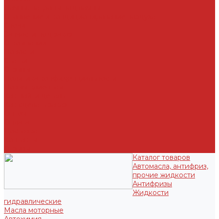
Лампы, патроны под лампы
Отопление и кондиционирование воздуха
Свечи
Запчасти под заказ
О компании
Новости
Статьи
Отзывы
Политика конфиденциальности
Новым клиентам
Как найти деталь
Как сделать заказ
Оптом
Оплата
Доставка
Контакты
Отзывы
Каталог товаров
Автомасла, антифриз,
прочие жидкости
Антифризы
Жидкости
гидравлические
Масла моторные