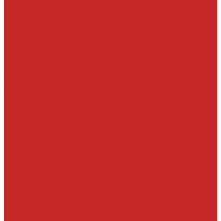
Шаровые опоры, шаровые соединения
Элементы гидроподвески
Рулевое управление
Детали рулевой колонки
Ключи и замки зажигания
Прокладки и шайбы ГУР
Рейки, тяги, наконечники, пыльники
Ремкомплекты
Сальники и втулки рулевой рейки
Шланги, патрубки ГУР
Система охлаждения и составляющие
Вискомуфты включения вентилятора
Крышки радиатора
Патрубки системы охлаждения, радиатора и хомуты
Помпы и прокладки
Прокладки, уплотнительные кольца, штуцера
Радиаторы, вентиляторы и крышки радиатора
Термостаты и корпусы термостатов
Тормозная система
Детали системы АБС
Ремкомплекты и комплектующие суппортов
Суппорта
Тормозные диски
Тормозные колодки
Тормозные шланги, цилиндры и комплектующие