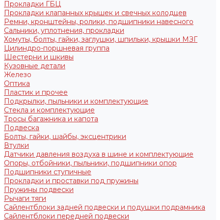
Прокладки ГБЦ
Прокладки клапанных крышек и свечных колодцев
Ремни, кронштейны, ролики, подшипники навесного
Сальники, уплотнения, прокладки
Хомуты, болты, гайки, заглушки, шпильки, крышки МЗГ
Цилиндро-поршневая группа
Шестерни и шкивы
Кузовные детали
Железо
Оптика
Пластик и прочее
Подкрылки, пыльники и комплектующие
Стекла и комплектующие
Тросы багажника и капота
Подвеска
Болты, гайки, шайбы, эксцентрики
Втулки
Датчики давления воздуха в шине и комплектующие
Опоры, отбойники, пыльники, подшипники опор
Подшипники ступичные
Прокладки и проставки под пружины
Пружины подвески
Рычаги тяги
Сайлентблоки задней подвески и подушки подрамника
Сайлентблоки передней подвески