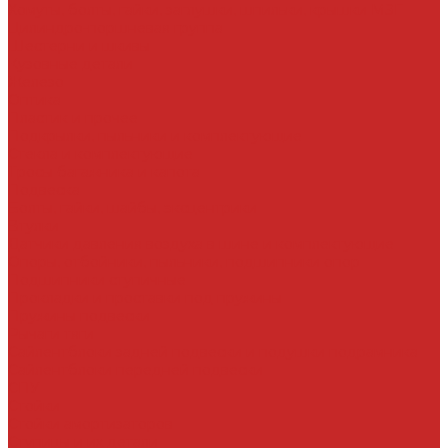
Хомуты, болты, гайки, заглушки, шпильки, крышки МЗГ
Цилиндро-поршневая группа
Шестерни и шкивы
Кузовные детали
Железо
Оптика
Пластик и прочее
Подкрылки, пыльники и комплектующие
Стекла и комплектующие
Тросы багажника и капота
Подвеска
Болты, гайки, шайбы, эксцентрики
Втулки
Датчики давления воздуха в шине и комплектующие
Опоры, отбойники, пыльники, подшипники опор
Подшипники ступичные
Прокладки и проставки под пружины
Пружины подвески
Рычаги тяги
Сайлентблоки задней подвески и подушки подрамника
Сайлентблоки передней подвески
СПУ
Стойки
Стойки амортизаторов
Ступицы и их детали