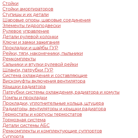
Стойки
Стойки амортизаторов
Ступицы и их детали
Шаровые опоры, шаровые соединения
Элементы гидроподвески
Рулевое управление
Детали рулевой колонки
Ключи и замки зажигания
Прокладки и шайбы ГУР
Рейки, тяги, наконечники, пыльники
Ремкомплекты
Сальники и втулки рулевой рейки
Шланги, патрубки ГУР
Система охлаждения и составляющие
Вискомуфты включения вентилятора
Крышки радиатора
Патрубки системы охлаждения, радиатора и хомуты
Помпы и прокладки
Прокладки, уплотнительные кольца, штуцера
Радиаторы, вентиляторы и крышки радиатора
Термостаты и корпусы термостатов
Тормозная система
Детали системы АБС
Ремкомплекты и комплектующие суппортов
Суппорта