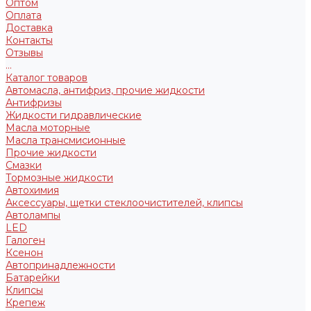
Оптом
Оплата
Доставка
Контакты
Отзывы
...
Каталог товаров
Автомасла, антифриз, прочие жидкости
Антифризы
Жидкости гидравлические
Масла моторные
Масла трансмисионные
Прочие жидкости
Смазки
Тормозные жидкости
Автохимия
Аксессуары, щетки стеклоочистителей, клипсы
Автолампы
LED
Галоген
Ксенон
Автопринадлежности
Батарейки
Клипсы
Крепеж