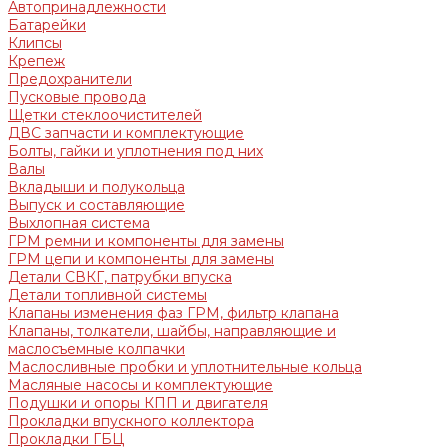
Автопринадлежности
Батарейки
Клипсы
Крепеж
Предохранители
Пусковые провода
Щетки стеклоочистителей
ДВС запчасти и комплектующие
Болты, гайки и уплотнения под них
Валы
Вкладыши и полукольца
Выпуск и составляющие
Выхлопная система
ГРМ ремни и компоненты для замены
ГРМ цепи и компоненты для замены
Детали СВКГ, патрубки впуска
Детали топливной системы
Клапаны изменения фаз ГРМ, фильтр клапана
Клапаны, толкатели, шайбы, направляющие и
маслосъемные колпачки
Маслосливные пробки и уплотнительные кольца
Масляные насосы и комплектующие
Подушки и опоры КПП и двигателя
Прокладки впускного коллектора
Прокладки ГБЦ