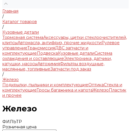
Главная
/
Каталог товаров
/
Кузовные детали
Тормозная система
Аксессуары, щетки стеклоочистителей,
клипсы
Автомасла, антифриз, прочие жидкости
Рулевое
управление
Трансмиссия
ДВС запчасти и
комплектующие
Подвеска
Кузовные детали
Система
охлаждения и составляющие
Электроника, датчики,
катушки, насосы
Автохимия
Фильтры воздушные,
маслянные, топливные
Запчасти под заказ
/
Железо
Подкрылки, пыльники и комплектующие
Оптика
Стекла и
комплектующие
Тросы багажника и капота
Железо
Пластик
и прочее
Железо
ФИЛЬТР
Розничная цена