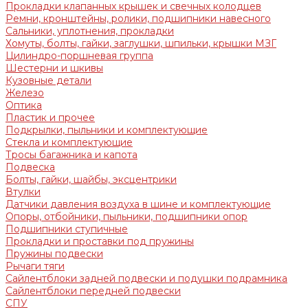
Прокладки клапанных крышек и свечных колодцев
Ремни, кронштейны, ролики, подшипники навесного
Сальники, уплотнения, прокладки
Хомуты, болты, гайки, заглушки, шпильки, крышки МЗГ
Цилиндро-поршневая группа
Шестерни и шкивы
Кузовные детали
Железо
Оптика
Пластик и прочее
Подкрылки, пыльники и комплектующие
Стекла и комплектующие
Тросы багажника и капота
Подвеска
Болты, гайки, шайбы, эксцентрики
Втулки
Датчики давления воздуха в шине и комплектующие
Опоры, отбойники, пыльники, подшипники опор
Подшипники ступичные
Прокладки и проставки под пружины
Пружины подвески
Рычаги тяги
Сайлентблоки задней подвески и подушки подрамника
Сайлентблоки передней подвески
СПУ