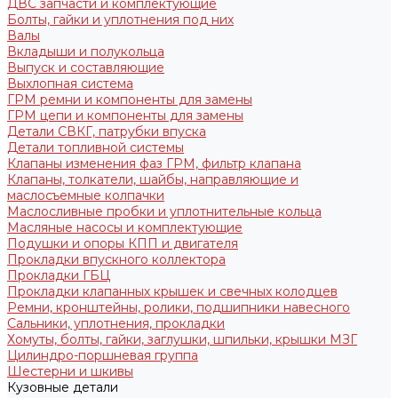
ДВС запчасти и комплектующие
Болты, гайки и уплотнения под них
Валы
Вкладыши и полукольца
Выпуск и составляющие
Выхлопная система
ГРМ ремни и компоненты для замены
ГРМ цепи и компоненты для замены
Детали СВКГ, патрубки впуска
Детали топливной системы
Клапаны изменения фаз ГРМ, фильтр клапана
Клапаны, толкатели, шайбы, направляющие и
маслосъемные колпачки
Маслосливные пробки и уплотнительные кольца
Масляные насосы и комплектующие
Подушки и опоры КПП и двигателя
Прокладки впускного коллектора
Прокладки ГБЦ
Прокладки клапанных крышек и свечных колодцев
Ремни, кронштейны, ролики, подшипники навесного
Сальники, уплотнения, прокладки
Хомуты, болты, гайки, заглушки, шпильки, крышки МЗГ
Цилиндро-поршневая группа
Шестерни и шкивы
Кузовные детали