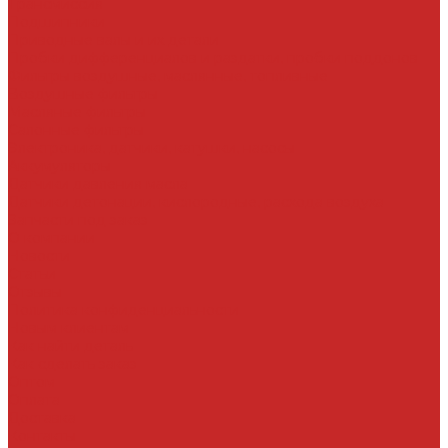
Трансмиссия
Подшипники
Приводные валы и их детали
Пробки дифференциалов и раздатки, пробки поддонов
Фильтры воздушные, маслянные, топливные
Воздушные фильтры
Масляные фильтры
Салонные фильтры
Электроника, датчики, катушки, насосы
Аккумуляторы
Датчики давления масла
Датчики детонации, кислородные, расхода воздуха
Запчасти под заказ
О компании
Новости
Статьи
Отзывы
Политика конфиденциальности
Новым клиентам
Как найти деталь
Как сделать заказ
Оптом
Оплата
Доставка
Контакты