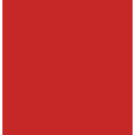
Гибридные
Задние
Зимние
Каркасные
ДВС запчасти и комплектующие
Болты, гайки и уплотнения под них
Валы
Вкладыши и полукольца
Выпуск и составляющие
Выхлопная система
ГРМ ремни и компоненты для замены
ГРМ цепи и компоненты для замены
Детали СВКГ, патрубки впуска
Детали топливной системы
Клапаны изменения фаз ГРМ, фильтр клапана
Клапаны, толкатели, шайбы, направляющие и
маслосъемные колпачки
Маслосливные пробки и уплотнительные кольца
Масляные насосы и комплектующие
Подушки и опоры КПП и двигателя
Прокладки впускного коллектора
Прокладки ГБЦ
Прокладки клапанных крышек и свечных колодцев
Ремни, кронштейны, ролики, подшипники навесного
Сальники, уплотнения, прокладки