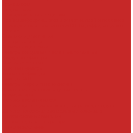
Трансмиссия
Подшипники
Приводные валы и их детали
Пробки дифференциалов и раздатки, пробки поддонов
Прокладки, шланги и сальники КПП и дифференциалов
Прочее
Сальники и уплотнения
Стопорные кольца
Элементы сцепления
Фильтры воздушные, маслянные, топливные
Воздушные фильтры
Масляные фильтры
Салонные фильтры
Топливные фильтры
Фильтры АКПП
Фильтры гидро и пневмо систем
Электроника, датчики, катушки, насосы
Аккумуляторы
Датчики давления масла
Датчики детонации, кислородные, расхода воздуха
Датчики положения распредвала и коленвала
Детали системы зажигания
Детали стартера, генератора
Катушки зажигания
Кнопки