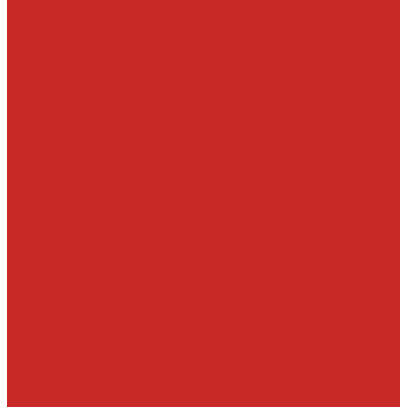
Отзывы
...
Каталог товаров
Автомасла, антифриз, прочие жидкости
Антифризы
Жидкости гидравлические
Масла моторные
Масла трансмисионные
Прочие жидкости
Смазки
Тормозные жидкости
Автохимия
Аксессуары, щетки стеклоочистителей, клипсы
Автолампы
LED
Галоген
Ксенон
Автопринадлежности
Батарейки
Клипсы
Крепеж
Предохранители
Пусковые провода
Щетки стеклоочистителей
Бескаркасные