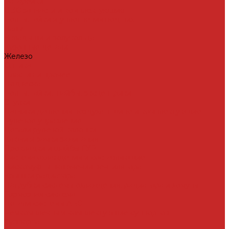
Батарейки
ДВС запчасти и комплектующие
Болты, гайки и уплотнения под них
Валы
Вкладыши и полукольца
Кузовные детали
Железо
Оптика
Пластик и прочее
Подвеска
Болты, гайки, шайбы, эксцентрики
Втулки
Датчики давления воздуха в шине и комплектующие
Рулевое управление
Детали рулевой колонки
Ключи и замки зажигания
Прокладки и шайбы ГУР
Система охлаждения и составляющие
Вискомуфты включения вентилятора
Крышки радиатора
Патрубки системы охлаждения, радиатора и хомуты
Тормозная система
Детали системы АБС
Ремкомплекты и комплектующие суппортов
Суппорта