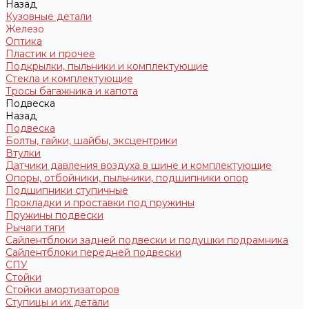
Назад
Кузовные детали
Железо
Оптика
Пластик и прочее
Подкрылки, пыльники и комплектующие
Стекла и комплектующие
Тросы багажника и капота
Подвеска
Назад
Подвеска
Болты, гайки, шайбы, эксцентрики
Втулки
Датчики давления воздуха в шине и комплектующие
Опоры, отбойники, пыльники, подшипники опор
Подшипники ступичные
Прокладки и проставки под пружины
Пружины подвески
Рычаги тяги
Сайлентблоки задней подвески и подушки подрамника
Сайлентблоки передней подвески
СПУ
Стойки
Стойки амортизаторов
Ступицы и их детали