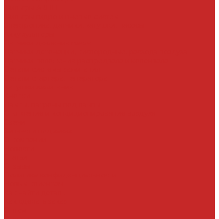
Фильтры АКПП
Фильтры гидро и пневмо систем
Электроника, датчики, катушки, насосы
Аккумуляторы
Датчики давления масла
Датчики детонации, кислородные, расхода воздуха
Датчики положения распредвала и коленвала
Детали системы зажигания
Детали стартера, генератора
Катушки зажигания
Кнопки
Лампы, патроны под лампы
Отопление и кондиционирование воздуха
Свечи
Запчасти под заказ
О компании
Новости
Статьи
Отзывы
Политика конфиденциальности
Новым клиентам
Как найти деталь
Как сделать заказ
Оптом