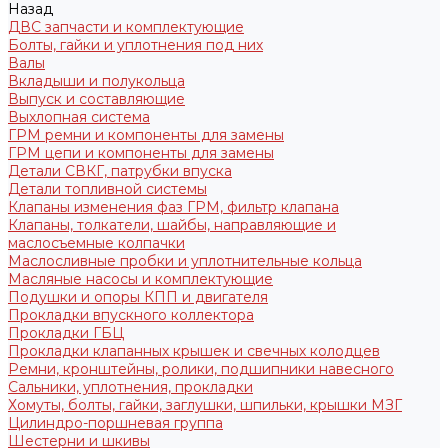
Назад
ДВС запчасти и комплектующие
Болты, гайки и уплотнения под них
Валы
Вкладыши и полукольца
Выпуск и составляющие
Выхлопная система
ГРМ ремни и компоненты для замены
ГРМ цепи и компоненты для замены
Детали СВКГ, патрубки впуска
Детали топливной системы
Клапаны изменения фаз ГРМ, фильтр клапана
Клапаны, толкатели, шайбы, направляющие и
маслосъемные колпачки
Маслосливные пробки и уплотнительные кольца
Масляные насосы и комплектующие
Подушки и опоры КПП и двигателя
Прокладки впускного коллектора
Прокладки ГБЦ
Прокладки клапанных крышек и свечных колодцев
Ремни, кронштейны, ролики, подшипники навесного
Сальники, уплотнения, прокладки
Хомуты, болты, гайки, заглушки, шпильки, крышки МЗГ
Цилиндро-поршневая группа
Шестерни и шкивы