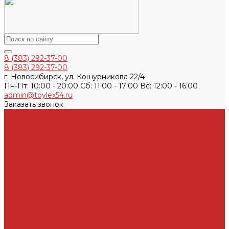
8 (383) 292-37-00
8 (383) 292-37-00
г. Новосибирск, ул. Кошурникова 22/4
Пн-Пт: 10:00 - 20:00 Cб: 11:00 - 17:00 Вс: 12:00 - 16:00
admin@toylex54.ru
Заказать звонок
...
Каталог товаров
Автомасла, антифриз, прочие жидкости
Антифризы
Жидкости гидравлические
Масла моторные
Масла трансмисионные
Прочие жидкости
Смазки
Тормозные жидкости
Автохимия
Аксессуары, щетки стеклоочистителей, клипсы
Автолампы