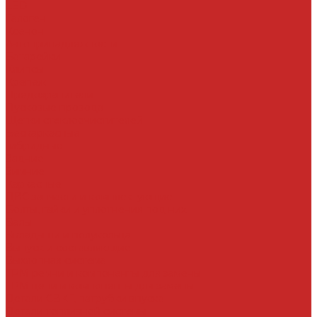
LED
Галоген
Ксенон
Автопринадлежности
Батарейки
Клипсы
Крепеж
Предохранители
Пусковые провода
Щетки стеклоочистителей
Бескаркасные
Гибридные
Задние
Зимние
Каркасные
ДВС запчасти и комплектующие
Болты, гайки и уплотнения под них
Валы
Вкладыши и полукольца
Выпуск и составляющие
Выхлопная система
ГРМ ремни и компоненты для замены
ГРМ цепи и компоненты для замены
Детали СВКГ, патрубки впуска
Детали топливной системы