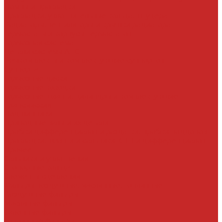
Помпы и прокладки
Прокладки, уплотнительные кольца, штуцера
Радиаторы, вентиляторы и крышки радиатора
Термостаты и корпусы термостатов
Тормозная система
Детали системы АБС
Ремкомплекты и комплектующие суппортов
Суппорта
Тормозные диски
Тормозные колодки
Тормозные шланги, цилиндры и комплектующие
Трансмиссия
Подшипники
Приводные валы и их детали
Пробки дифференциалов и раздатки, пробки поддонов
Прокладки, шланги и сальники КПП и дифференциалов
Прочее
Сальники и уплотнения
Стопорные кольца
Элементы сцепления
Фильтры воздушные, маслянные, топливные
Воздушные фильтры
Масляные фильтры
Салонные фильтры
Топливные фильтры