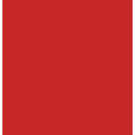
Клапаны изменения фаз ГРМ, фильтр клапана
Клапаны, толкатели, шайбы, направляющие и
маслосъемные колпачки
Маслосливные пробки и уплотнительные кольца
Масляные насосы и комплектующие
Подушки и опоры КПП и двигателя
Прокладки впускного коллектора
Прокладки ГБЦ
Прокладки клапанных крышек и свечных колодцев
Ремни, кронштейны, ролики, подшипники навесного
Сальники, уплотнения, прокладки
Хомуты, болты, гайки, заглушки, шпильки, крышки МЗГ
Цилиндро-поршневая группа
Шестерни и шкивы
Кузовные детали
Железо
Оптика
Пластик и прочее
Подкрылки, пыльники и комплектующие
Стекла и комплектующие
Тросы багажника и капота
Подвеска
Болты, гайки, шайбы, эксцентрики
Втулки
Датчики давления воздуха в шине и комплектующие