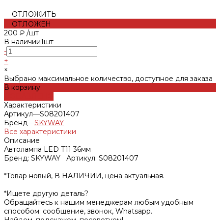
ОТЛОЖИТЬ
ОТЛОЖЕН
200 ₽
/
шт
В наличии
1
шт
-
+
×
Выбрано максимальное количество, доступное для заказа
В корзину
ДОБАВЛЕНО
Характеристики
Артикул
—
S08201407
Бренд
—
SKYWAY
Все характеристики
Описание
Автолампа LED T11 36мм
Бренд: SKYWAY Артикул: S08201407
*Товар новый, В НАЛИЧИИ, цена актуальная.
*Ищете другую деталь?
Обращайтесь к нашим менеджерам любым удобным
способом: сообщение, звонок, Whatsapp.
Найдем, подскажем, посоветуем!