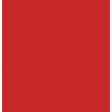
Опоры, отбойники, пыльники, подшипники опор
Подшипники ступичные
Прокладки и проставки под пружины
Пружины подвески
Рычаги тяги
Сайлентблоки задней подвески и подушки подрамника
Сайлентблоки передней подвески
СПУ
Стойки
Стойки амортизаторов
Ступицы и их детали
Шаровые опоры, шаровые соединения
Элементы гидроподвески
Рулевое управление
Детали рулевой колонки
Ключи и замки зажигания
Прокладки и шайбы ГУР
Рейки, тяги, наконечники, пыльники
Ремкомплекты
Сальники и втулки рулевой рейки
Шланги, патрубки ГУР
Система охлаждения и составляющие
Вискомуфты включения вентилятора
Крышки радиатора
Патрубки системы охлаждения, радиатора и хомуты