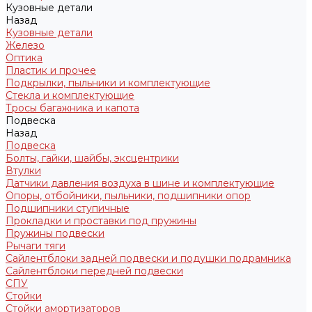
Кузовные детали
Назад
Кузовные детали
Железо
Оптика
Пластик и прочее
Подкрылки, пыльники и комплектующие
Стекла и комплектующие
Тросы багажника и капота
Подвеска
Назад
Подвеска
Болты, гайки, шайбы, эксцентрики
Втулки
Датчики давления воздуха в шине и комплектующие
Опоры, отбойники, пыльники, подшипники опор
Подшипники ступичные
Прокладки и проставки под пружины
Пружины подвески
Рычаги тяги
Сайлентблоки задней подвески и подушки подрамника
Сайлентблоки передней подвески
СПУ
Стойки
Стойки амортизаторов